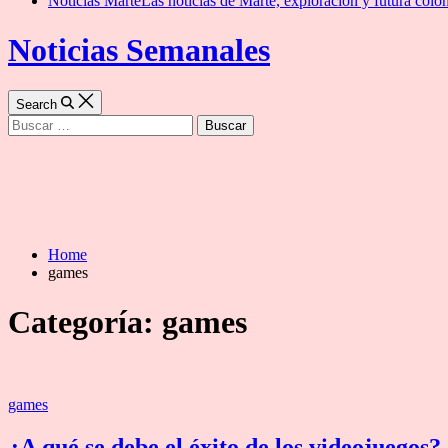
Noticias Marte
Las noticias de Marte, exploración y futura colon
Noticias Semanales
Search
Buscar:
Home
games
Categoría:
games
Categories
games
¿A qué se debe el éxito de los videojuegos?