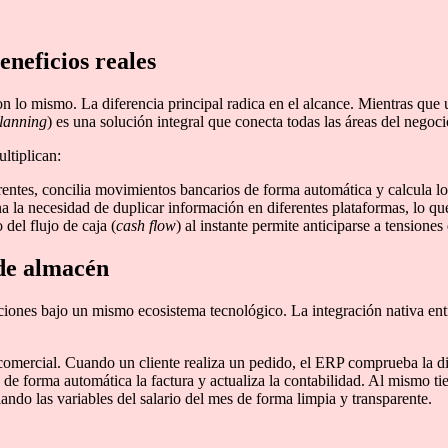
neficios reales
n lo mismo. La diferencia principal radica en el alcance. Mientras que u
lanning
) es una solución integral que conecta todas las áreas del negoc
ltiplican:
rentes, concilia movimientos bancarios de forma automática y calcula l
ina la necesidad de duplicar información en diferentes plataformas, lo qu
del flujo de caja (
cash flow
) al instante permite anticiparse a tensiones
 de almacén
aciones bajo un mismo ecosistema tecnológico. La integración nativa ent
omercial. Cuando un cliente realiza un pedido, el ERP comprueba la di
e forma automática la factura y actualiza la contabilidad. Al mismo tie
lando las variables del salario del mes de forma limpia y transparente.