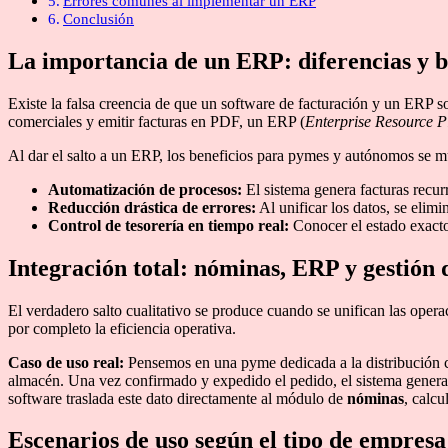
Errores comunes al implementar un ERP
Conclusión
La importancia de un ERP: diferencias y be
Existe la falsa creencia de que un software de facturación y un ERP so
comerciales y emitir facturas en PDF, un ERP (
Enterprise Resource P
Al dar el salto a un ERP, los beneficios para pymes y autónomos se mu
Automatización de procesos:
El sistema genera facturas recur
Reducción drástica de errores:
Al unificar los datos, se elim
Control de tesorería en tiempo real:
Conocer el estado exacto 
Integración total: nóminas, ERP y gestión
El verdadero salto cualitativo se produce cuando se unifican las oper
por completo la eficiencia operativa.
Caso de uso real:
Pensemos en una pyme dedicada a la distribución c
almacén. Una vez confirmado y expedido el pedido, el sistema genera d
software traslada este dato directamente al módulo de
nóminas
, calcu
Escenarios de uso según el tipo de empresa