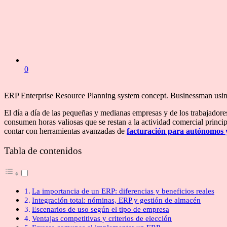
0
ERP Enterprise Resource Planning system concept. Businessman using 
El día a día de las pequeñas y medianas empresas y de los trabajadores 
consumen horas valiosas que se restan a la actividad comercial princip
contar con herramientas avanzadas de
facturación para autónomos
Tabla de contenidos
La importancia de un ERP: diferencias y beneficios reales
Integración total: nóminas, ERP y gestión de almacén
Escenarios de uso según el tipo de empresa
Ventajas competitivas y criterios de elección