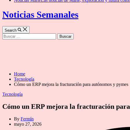
Noticias Marte
Las noticias de Marte, exploración y futura colon
Noticias Semanales
Search
Buscar:
Home
Tecnología
Cómo un ERP mejora la fracturación para autónomos y pymes
Categories
Tecnología
Cómo un ERP mejora la fracturación par
By
Fermín
mayo 27, 2026