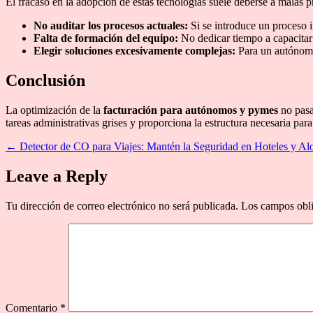
El fracaso en la adopción de estas tecnologías suele deberse a malas pr
No auditar los procesos actuales:
Si se introduce un proceso i
Falta de formación del equipo:
No dedicar tiempo a capacitar 
Elegir soluciones excesivamente complejas:
Para un autónomo 
Conclusión
La optimización de la
facturación para autónomos y pymes
no pasa
tareas administrativas grises y proporciona la estructura necesaria p
←
Detector de CO para Viajes: Mantén la Seguridad en Hoteles y Alo
Leave a Reply
Tu dirección de correo electrónico no será publicada.
Los campos obli
Comentario
*