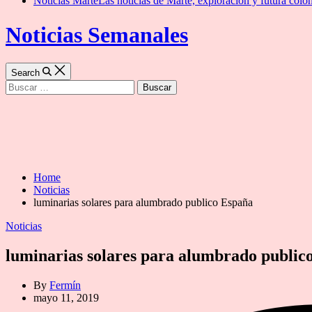
Noticias Marte
Las noticias de Marte, exploración y futura colon
Noticias Semanales
Search
Buscar:
Home
Noticias
luminarias solares para alumbrado publico España
Categories
Noticias
luminarias solares para alumbrado public
By
Fermín
mayo 11, 2019