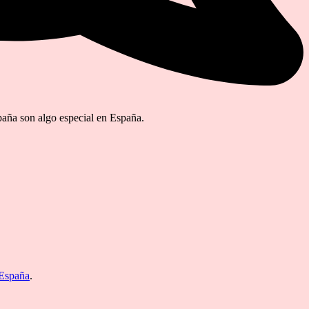
paña son algo especial en España.
.
España
.