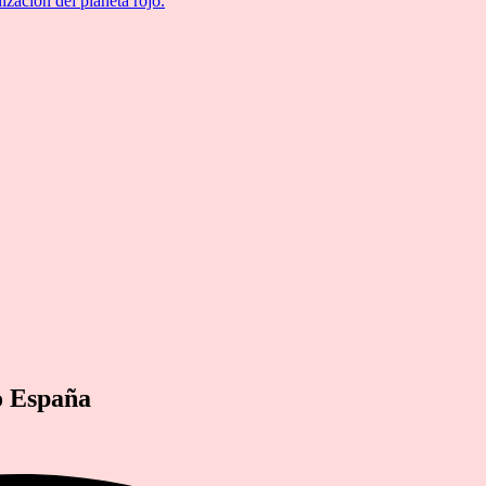
ización del planeta rojo.
o España