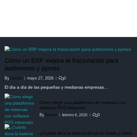
Cómo un ERP mejora la fracturación para
autónomos y pymes
By
Fermín
mayo 27, 2026
0
El día a día de las pequeñas y medianas empresas…
Cómo elegir una plataforma de reservas con
software POS integrado
By
Fermín
0
febrero 6, 2026
¿Cuánto dura la batería de un no break y cómo