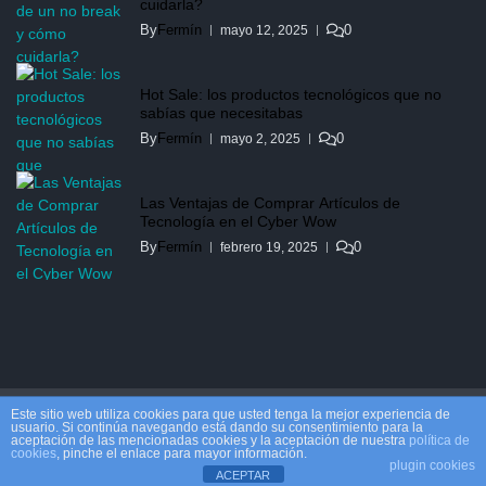
cuidarla?
By
Fermín
0
mayo 12, 2025
Hot Sale: los productos tecnológicos que no
sabías que necesitabas
By
Fermín
0
mayo 2, 2025
Las Ventajas de Comprar Artículos de
Tecnología en el Cyber Wow
By
Fermín
0
febrero 19, 2025
Copyright © 2026.
Powered by
Eximious Magazine
Este sitio web utiliza cookies para que usted tenga la mejor experiencia de
usuario. Si continúa navegando está dando su consentimiento para la
aceptación de las mencionadas cookies y la aceptación de nuestra
política de
cookies
, pinche el enlace para mayor información.
plugin cookies
ACEPTAR