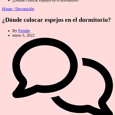
¿Dónde colocar espejos en el dormitorio?
Categories
Hogar / Decoración
¿Dónde colocar espejos en el dormitorio?
By
Fermín
enero 5, 2022