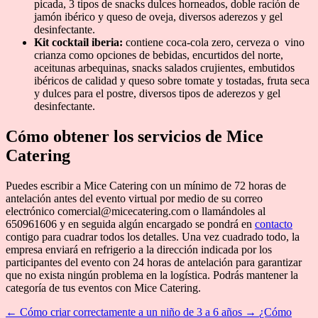
picada, 3 tipos de snacks dulces horneados, doble ración de
jamón ibérico y queso de oveja, diversos aderezos y gel
desinfectante.
Kit cocktail iberia:
contiene coca-cola zero, cerveza o vino
crianza como opciones de bebidas, encurtidos del norte,
aceitunas arbequinas, snacks salados crujientes, embutidos
ibéricos de calidad y queso sobre tomate y tostadas, fruta seca
y dulces para el postre, diversos tipos de aderezos y gel
desinfectante.
Cómo obtener los servicios de Mice
Catering
Puedes escribir a Mice Catering con un mínimo de 72 horas de
antelación antes del evento virtual por medio de su correo
electrónico comercial@micecatering.com o llamándoles al
650961606 y en seguida algún encargado se pondrá en
contacto
contigo para cuadrar todos los detalles. Una vez cuadrado todo, la
empresa enviará en refrigerio a la dirección indicada por los
participantes del evento con 24 horas de antelación para garantizar
que no exista ningún problema en la logística. Podrás mantener la
categoría de tus eventos con Mice Catering.
←
Cómo criar correctamente a un niño de 3 a 6 años
→
¿Cómo