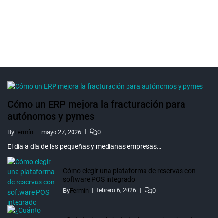
Cómo un ERP mejora la fracturación para
autónomos y pymes
By
Fermín
mayo 27, 2026
0
El día a día de las pequeñas y medianas empresas…
Cómo elegir una plataforma de reservas con
software POS integrado
By
Fermín
0
febrero 6, 2026