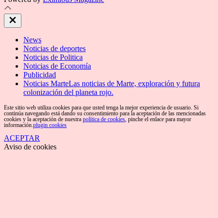
Close
Off
Canvas
News
Noticias de deportes
Noticias de Politica
Noticias de Economía
Publicidad
Noticias Marte
Las noticias de Marte, exploración y futura
colonización del planeta rojo.
Este sitio web utiliza cookies para que usted tenga la mejor experiencia de usuario. Si
continúa navegando está dando su consentimiento para la aceptación de las mencionadas
cookies y la aceptación de nuestra
política de cookies
, pinche el enlace para mayor
información.
plugin cookies
ACEPTAR
Aviso de cookies