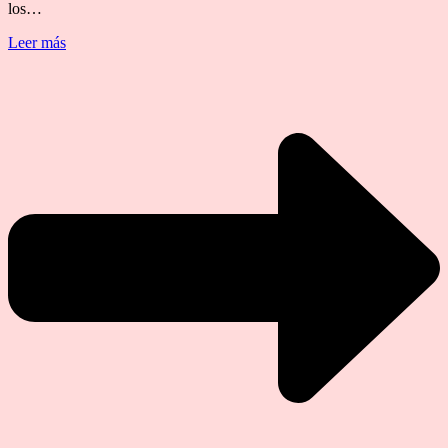
los…
Leer más