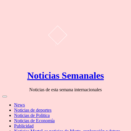
Skip
Noticias Semanales
to
content
Noticias de esta semana internacionales
Off
Canvas
News
Noticias de deportes
Noticias de Politica
Noticias de Economía
Publicidad