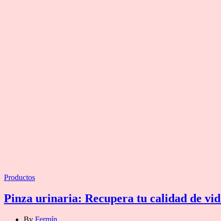
Categories
Productos
Pinza urinaria: Recupera tu calidad de vi
By
Fermín