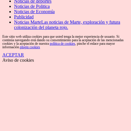
Noticias de deportes
Noticias de Politica
Noticias de Economía
Publicidad
Noticias Marte
Las noticias de Marte, exploración y futura
colonización del planeta rojo.
Este sitio web utiliza cookies para que usted tenga la mejor experiencia de usuario. Si
continúa navegando está dando su consentimiento para la aceptación de las mencionadas
cookies y la aceptación de nuestra
política de cookies
, pinche el enlace para mayor
información.
plugin cookies
ACEPTAR
Aviso de cookies