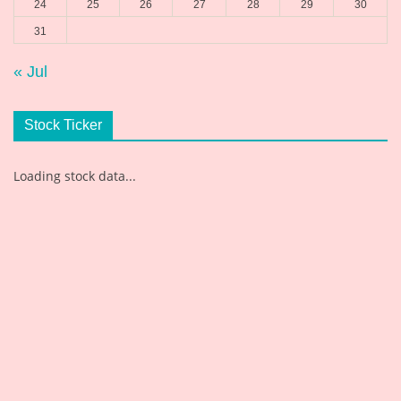
24
25
26
27
28
29
30
31
« Jul
Stock Ticker
Loading stock data...