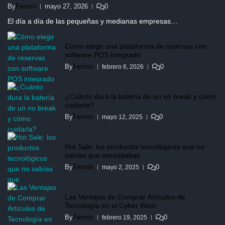
By
Fermín
mayo 27, 2026
0
El día a día de las pequeñas y medianas empresas…
Cómo elegir una plataforma de reservas con
software POS integrado
By
Fermín
0
febrero 6, 2026
¿Cuánto dura la batería de un no break y cómo
cuidarla?
By
Fermín
0
mayo 12, 2025
Hot Sale: los productos tecnológicos que no
sabías que necesitabas
By
Fermín
0
mayo 2, 2025
Las Ventajas de Comprar Artículos de
Tecnología en el Cyber Wow
By
Fermín
0
febrero 19, 2025