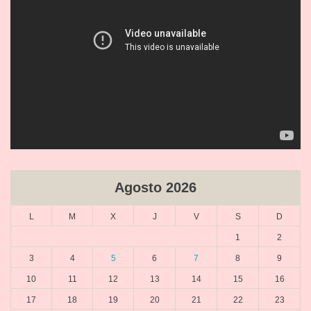
o
Agosto 2026
L
M
X
J
V
S
D
1
2
3
4
5
6
7
8
9
10
11
12
13
14
15
16
17
18
19
20
21
22
23