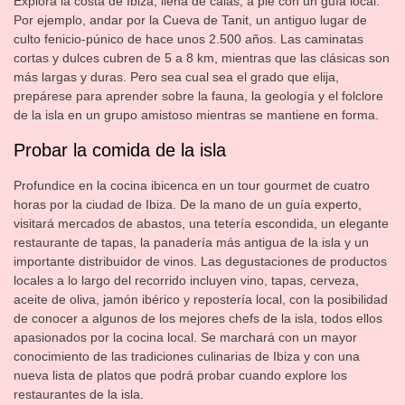
Explora la costa de Ibiza, llena de calas, a pie con un guía local.
Por ejemplo, andar por la Cueva de Tanit, un antiguo lugar de
culto fenicio-púnico de hace unos 2.500 años. Las caminatas
cortas y dulces cubren de 5 a 8 km, mientras que las clásicas son
más largas y duras. Pero sea cual sea el grado que elija,
prepárese para aprender sobre la fauna, la geología y el folclore
de la isla en un grupo amistoso mientras se mantiene en forma.
Probar la comida de la isla
Profundice en la cocina ibicenca en un tour gourmet de cuatro
horas por la ciudad de Ibiza. De la mano de un guía experto,
visitará mercados de abastos, una tetería escondida, un elegante
restaurante de tapas, la panadería más antigua de la isla y un
importante distribuidor de vinos. Las degustaciones de productos
locales a lo largo del recorrido incluyen vino, tapas, cerveza,
aceite de oliva, jamón ibérico y repostería local, con la posibilidad
de conocer a algunos de los mejores chefs de la isla, todos ellos
apasionados por la cocina local. Se marchará con un mayor
conocimiento de las tradiciones culinarias de Ibiza y con una
nueva lista de platos que podrá probar cuando explore los
restaurantes de la isla.