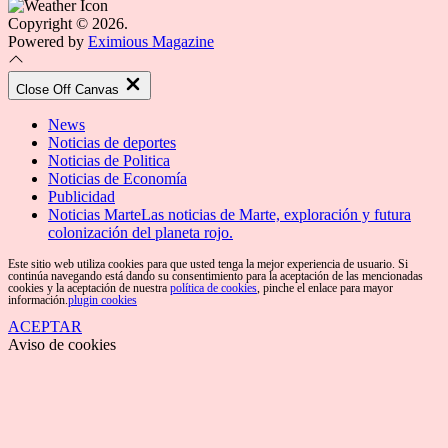
Copyright © 2026.
Powered by
Eximious Magazine
Close Off Canvas
News
Noticias de deportes
Noticias de Politica
Noticias de Economía
Publicidad
Noticias Marte
Las noticias de Marte, exploración y futura
colonización del planeta rojo.
Este sitio web utiliza cookies para que usted tenga la mejor experiencia de usuario. Si
continúa navegando está dando su consentimiento para la aceptación de las mencionadas
cookies y la aceptación de nuestra
política de cookies
, pinche el enlace para mayor
información.
plugin cookies
ACEPTAR
Aviso de cookies