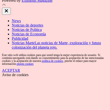
Powered by
Eximious Magazine
Close
Off
Canvas
News
Noticias de deportes
Noticias de Politica
Noticias de Economía
Publicidad
Noticias Marte
Las noticias de Marte, exploración y futura
colonización del planeta rojo.
Este sitio web utiliza cookies para que usted tenga la mejor experiencia de usuario. Si
continúa navegando está dando su consentimiento para la aceptación de las mencionadas
cookies y la aceptación de nuestra
política de cookies
, pinche el enlace para mayor
información.
plugin cookies
ACEPTAR
Aviso de cookies