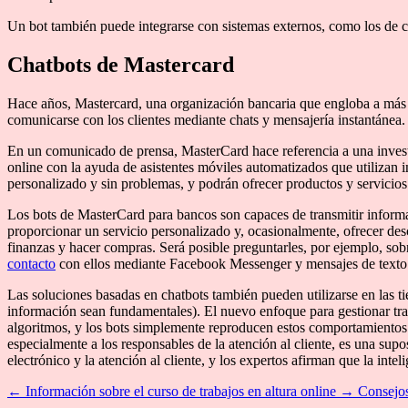
Un bot también puede integrarse con sistemas externos, como los de co
Chatbots de Mastercard
Hace años, Mastercard, una organización bancaria que engloba a más de
comunicarse con los clientes mediante chats y mensajería instantánea. 
En un comunicado de prensa, MasterCard hace referencia a una investig
online con la ayuda de asistentes móviles automatizados que utilizan in
personalizado y sin problemas, y podrán ofrecer productos y servicios
Los bots de MasterCard para bancos son capaces de transmitir informaci
proporcionar un servicio personalizado y, ocasionalmente, ofrecer des
finanzas y hacer compras. Será posible preguntarles, por ejemplo, sobr
contacto
con ellos mediante Facebook Messenger y mensajes de texto. La
Las soluciones basadas en chatbots también pueden utilizarse en las tie
información sean fundamentales). El nuevo enfoque para gestionar tr
algoritmos, y los bots simplemente reproducen estos comportamientos 
especialmente a los responsables de la atención al cliente, es una su
electrónico y la atención al cliente, y los expertos afirman que la inteli
←
Información sobre el curso de trabajos en altura online
→
Consejos