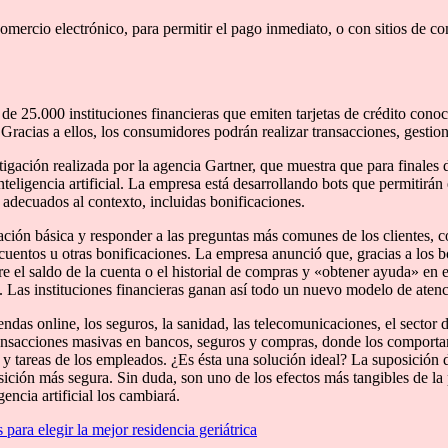
mercio electrónico, para permitir el pago inmediato, o con sitios de c
 25.000 instituciones financieras que emiten tarjetas de crédito conoci
Gracias a ellos, los consumidores podrán realizar transacciones, gestion
ación realizada por la agencia Gartner, que muestra que para finales d
teligencia artificial. La empresa está desarrollando bots que permitirán 
 adecuados al contexto, incluidas bonificaciones.
ón básica y responder a las preguntas más comunes de los clientes, como
cuentos u otras bonificaciones. La empresa anunció que, gracias a los bo
e el saldo de la cuenta o el historial de compras y «obtener ayuda» en 
s instituciones financieras ganan así todo un nuevo modelo de atención
ndas online, los seguros, la sanidad, las telecomunicaciones, el sector d
ansacciones masivas en bancos, seguros y compras, donde los comportam
y tareas de los empleados. ¿Es ésta una solución ideal? La suposición 
posición más segura. Sin duda, son uno de los efectos más tangibles de l
gencia artificial los cambiará.
 para elegir la mejor residencia geriátrica