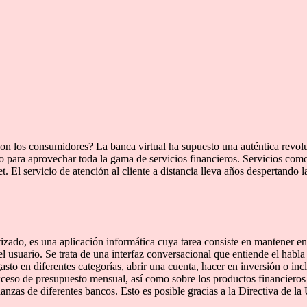
con los consumidores? La banca virtual ha supuesto una auténtica revolu
io para aprovechar toda la gama de servicios financieros. Servicios como 
 El servicio de atención al cliente a distancia lleva años despertando l
zado, es una aplicación informática cuya tarea consiste en mantener ent
l usuario. Se trata de una interfaz conversacional que entiende el habl
sto en diferentes categorías, abrir una cuenta, hacer en inversión o inc
eso de presupuesto mensual, así como sobre los productos financieros q
anzas de diferentes bancos. Esto es posible gracias a la Directiva de 