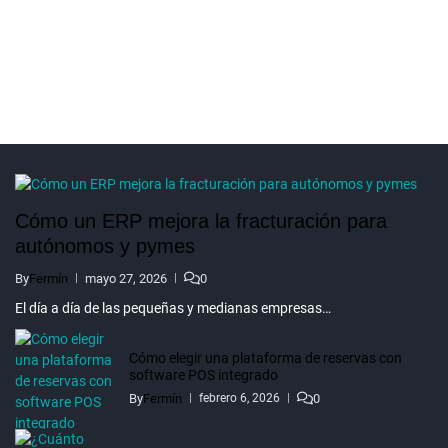
Cómo un ERP mejora la fracturación para
autónomos y pymes
By
Fermín
mayo 27, 2026
0
El día a día de las pequeñas y medianas empresas…
Cómo elegir una plataforma de reservas con
software POS integrado
By
Fermín
0
febrero 6, 2026