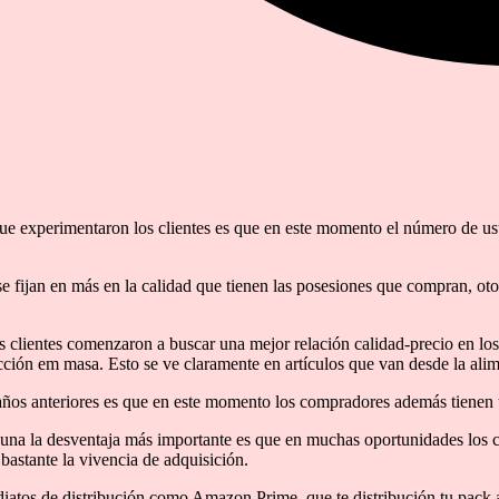
que experimentaron los clientes es que en este momento el número de 
e fijan en más en la calidad que tienen las posesiones que compran, otor
os clientes comenzaron a buscar una mejor relación calidad-precio en l
ción em masa. Esto se ve claramente en artículos que van desde la alim
ños anteriores es que en este momento los compradores además tienen u
guna la desventaja más importante es que en muchas oportunidades los 
bastante la vivencia de adquisición.
atos de distribución como Amazon Prime, que te distribución tu pack a