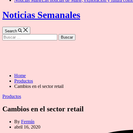
Noticias Marte
Las noticias de Marte, exploración y futura colon
Noticias Semanales
Search
Buscar:
Home
Productos
Cambios en el sector retail
Categories
Productos
Cambios en el sector retail
By
Fermín
abril 16, 2020