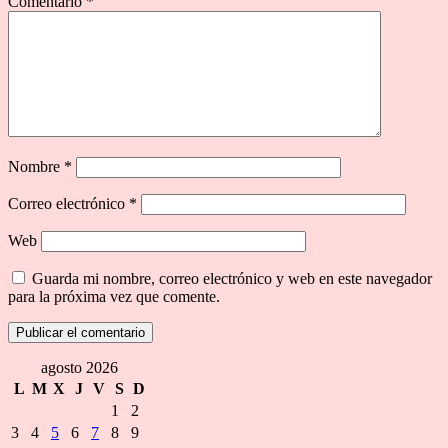
Comentario
*
Nombre
*
Correo electrónico
*
Web
Guarda mi nombre, correo electrónico y web en este navegador
para la próxima vez que comente.
agosto 2026
L
M
X
J
V
S
D
1
2
3
4
5
6
7
8
9