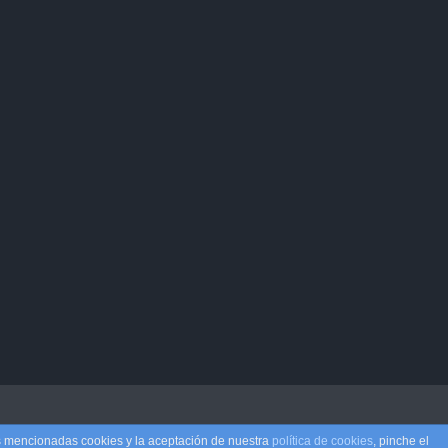
as mencionadas cookies y la aceptación de nuestra
política de cookies
, pinche el