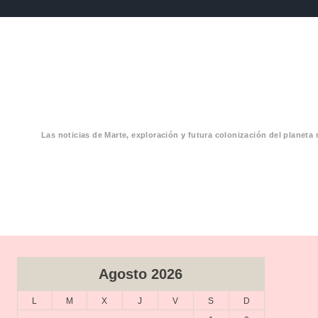
Las noticias de Marte, exploración y futura colonización del planeta 
CIAS MARTE
Agosto 2026
L
M
X
J
V
S
D