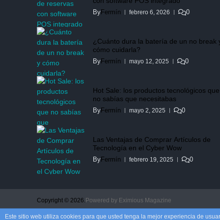
con software POS integrado
By
Fermín
0
febrero 6, 2026
¿Cuánto dura la batería de un no break 
cómo cuidarla?
By
Fermín
0
mayo 12, 2025
Hot Sale: los productos tecnológicos que
no sabías que necesitabas
By
Fermín
0
mayo 2, 2025
Las Ventajas de Comprar Artículos de
Tecnología en el Cyber Wow
By
Fermín
0
febrero 19, 2025
Copyright © 2026.
Powered by
Eximious Magazine
Este sitio web utiliza cookies para que usted tenga la mejor experiencia de us