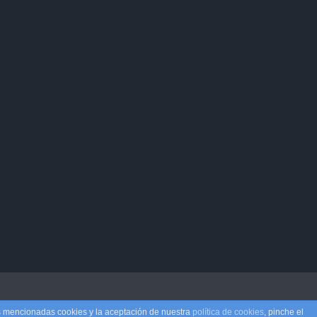
as mencionadas cookies y la aceptación de nuestra
política de cookies
, pinche el