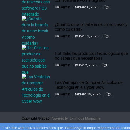
con software POS integrado
By
Fermín
0
febrero 6, 2026
¿Cuánto dura la batería de un no break y
cómo cuidarla?
By
Fermín
0
mayo 12, 2025
Hot Sale: los productos tecnológicos que
no sabías que necesitabas
By
Fermín
0
mayo 2, 2025
Las Ventajas de Comprar Artículos de
Tecnología en el Cyber Wow
By
Fermín
0
febrero 19, 2025
Copyright © 2026.
Powered by
Eximious Magazine
Este sitio web utiliza cookies para que usted tenga la mejor experiencia de us