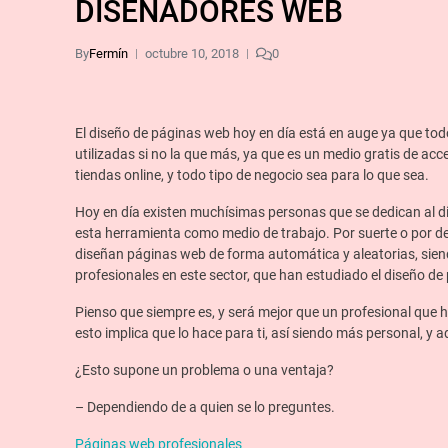
DISEÑADORES WEB
By
Fermín
octubre 10, 2018
0
El diseño de páginas web hoy en día está en auge ya que tod
utilizadas si no la que más, ya que es un medio gratis de ac
tiendas online, y todo tipo de negocio sea para lo que sea.
Hoy en día existen muchísimas personas que se dedican al d
esta herramienta como medio de trabajo. Por suerte o por 
diseñan páginas web de forma automática y aleatorias, sien
profesionales en este sector, que han estudiado el diseño d
Pienso que siempre es, y será mejor que un profesional que 
esto implica que lo hace para ti, así siendo más personal, y 
¿Esto supone un problema o una ventaja?
– Dependiendo de a quien se lo preguntes.
Páginas web profesionales