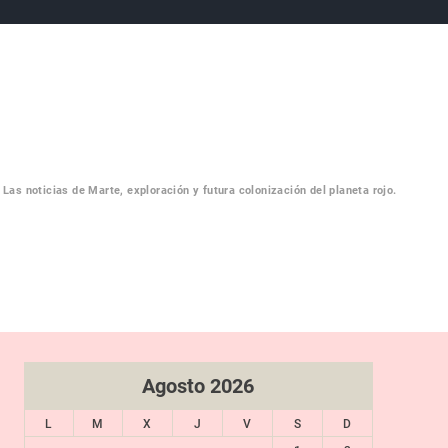
Las noticias de Marte, exploración y futura colonización del planeta rojo.
RTE
Agosto 2026
L
M
X
J
V
S
D