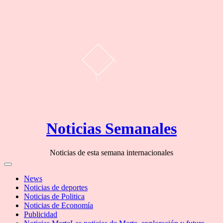
Skip
Noticias Semanales
to
content
Noticias de esta semana internacionales
Off
Canvas
News
Noticias de deportes
Noticias de Politica
Noticias de Economía
Publicidad