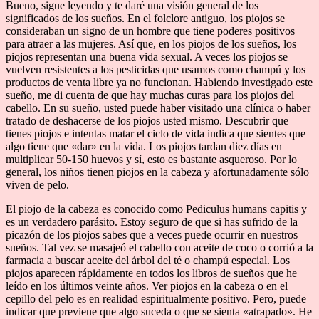
Bueno, sigue leyendo y te daré una visión general de los
significados de los sueños. En el folclore antiguo, los piojos se
consideraban un signo de un hombre que tiene poderes positivos
para atraer a las mujeres. Así que, en los piojos de los sueños, los
piojos representan una buena vida sexual. A veces los piojos se
vuelven resistentes a los pesticidas que usamos como champú y los
productos de venta libre ya no funcionan. Habiendo investigado este
sueño, me di cuenta de que hay muchas curas para los piojos del
cabello. En su sueño, usted puede haber visitado una clínica o haber
tratado de deshacerse de los piojos usted mismo. Descubrir que
tienes piojos e intentas matar el ciclo de vida indica que sientes que
algo tiene que «dar» en la vida. Los piojos tardan diez días en
multiplicar 50-150 huevos y sí, esto es bastante asqueroso. Por lo
general, los niños tienen piojos en la cabeza y afortunadamente sólo
viven de pelo.
El piojo de la cabeza es conocido como Pediculus humans capitis y
es un verdadero parásito. Estoy seguro de que si has sufrido de la
picazón de los piojos sabes que a veces puede ocurrir en nuestros
sueños. Tal vez se masajeó el cabello con aceite de coco o corrió a la
farmacia a buscar aceite del árbol del té o champú especial. Los
piojos aparecen rápidamente en todos los libros de sueños que he
leído en los últimos veinte años. Ver piojos en la cabeza o en el
cepillo del pelo es en realidad espiritualmente positivo. Pero, puede
indicar que previene que algo suceda o que se sienta «atrapado». He