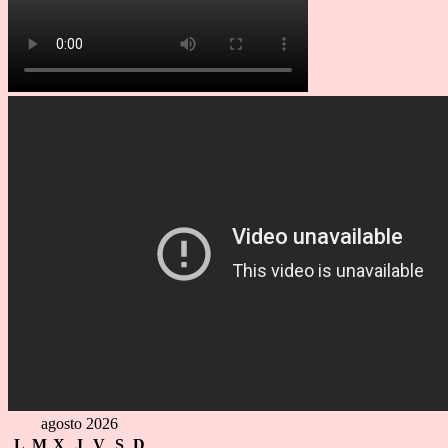
agosto 2026
L
M
X
J
V
S
D