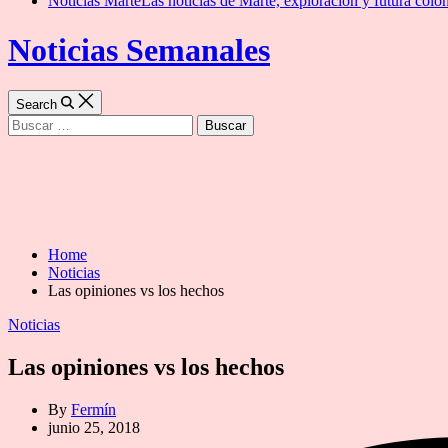
Noticias Marte
Las noticias de Marte, exploración y futura colon
Noticias Semanales
Search
Buscar:
Home
Noticias
Las opiniones vs los hechos
Categories
Noticias
Las opiniones vs los hechos
By
Fermín
junio 25, 2018