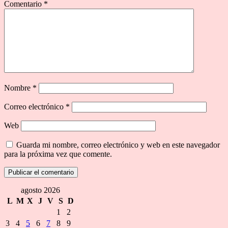
Comentario
*
Nombre
*
Correo electrónico
*
Web
Guarda mi nombre, correo electrónico y web en este navegador
para la próxima vez que comente.
agosto 2026
L
M
X
J
V
S
D
1
2
3
4
5
6
7
8
9