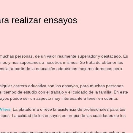
ra realizar ensayos
 muchas personas, de un valor realmente superador y destacado. Es
emos y nos superamos a nosotros mismos. Se trata de obtener las
encia, a partir de la educación adquirimos mejores derechos pero
lquier carrera educativa son los ensayos, para muchas personas
 tiempo de estudio con el trabajo y el cuidado de la familia. En este
sayos puede ser un aspecto muy interesante a tener en cuenta.
riters
. La plataforma ofrece la asistencia de profesionales para tus
ipos. La calidad de los ensayos es propia de las cualidades de los
ayuda que estas buscando para tus estudios, no dudes en echar un