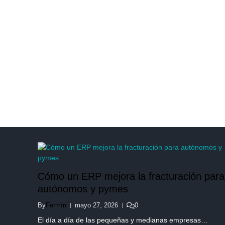
Cómo un ERP mejora la fracturación para
autónomos y pymes
By
Fermín
mayo 27, 2026
0
El día a día de las pequeñas y medianas empresas…