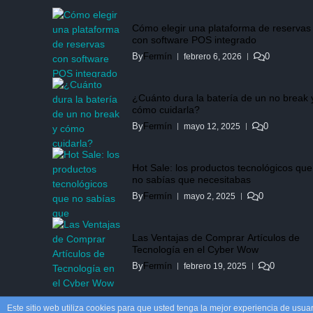
Cómo elegir una plataforma de reservas
con software POS integrado
By
Fermín
0
febrero 6, 2026
¿Cuánto dura la batería de un no break 
cómo cuidarla?
By
Fermín
0
mayo 12, 2025
Hot Sale: los productos tecnológicos que
no sabías que necesitabas
By
Fermín
0
mayo 2, 2025
Las Ventajas de Comprar Artículos de
Tecnología en el Cyber Wow
By
Fermín
0
febrero 19, 2025
Este sitio web utiliza cookies para que usted tenga la mejor experiencia de us