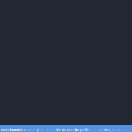
as mencionadas cookies y la aceptación de nuestra
política de cookies
, pinche el