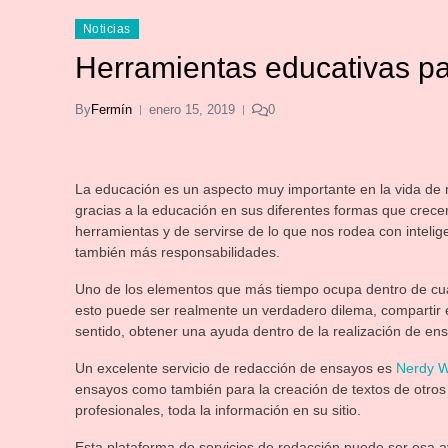
Noticias
Herramientas educativas pa
By
Fermín
enero 15, 2019
0
La educación es un aspecto muy importante en la vida de
gracias a la educación en sus diferentes formas que crec
herramientas y de servirse de lo que nos rodea con intelig
también más responsabilidades.
Uno de los elementos que más tiempo ocupa dentro de cua
esto puede ser realmente un verdadero dilema, compartir el
sentido, obtener una ayuda dentro de la realización de en
Un excelente servicio de redacción de ensayos es
Nerdy W
ensayos como también para la creación de textos de otros t
profesionales, toda la información en su sitio.
Esta plataforma de servicios de redacción puede ser esa 