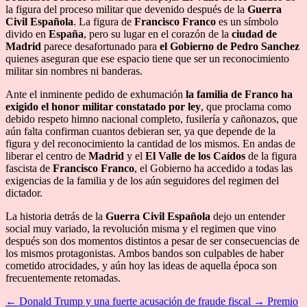
la figura del proceso militar que devenido después de la
Guerra
Civil Española
. La figura de
Francisco Franco
es un símbolo
divido en
España
, pero su lugar en el corazón de la
ciudad de
Madrid
parece desafortunado para
el Gobierno de Pedro Sanchez
quienes aseguran que ese espacio tiene que ser un reconocimiento
militar sin nombres ni banderas.
Ante el inminente pedido de exhumación
la familia de Franco ha
exigido el honor militar constatado por ley
, que proclama como
debido respeto himno nacional completo, fusilería y cañonazos, que
aún falta confirman cuantos debieran ser, ya que depende de la
figura y del reconocimiento la cantidad de los mismos. En andas de
liberar el centro de
Madrid
y el
El Valle de los Caídos
de la figura
fascista de
Francisco Franco
, el Gobierno ha accedido a todas las
exigencias de la familia y de los aún seguidores del regimen del
dictador.
La historia detrás de la
Guerra Civil Española
dejo un entender
social muy variado, la revolución misma y el regimen que vino
después son dos momentos distintos a pesar de ser consecuencias de
los mismos protagonistas. Ambos bandos son culpables de haber
cometido atrocidades, y aún hoy las ideas de aquella época son
frecuentemente retomadas.
←
Donald Trump y una fuerte acusación de fraude fiscal
→
Premio