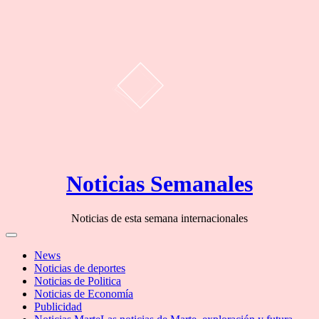
Skip
Noticias Semanales
to
content
Noticias de esta semana internacionales
Off
Canvas
News
Noticias de deportes
Noticias de Politica
Noticias de Economía
Publicidad