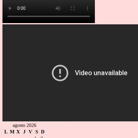
agosto 2026
L
M
X
J
V
S
D