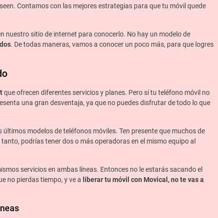
een. Contamos con las mejores estrategias para que tu móvil quede
n nuestro sitio de internet para conocerlo. No hay un modelo de
odos
. De todas maneras, vamos a conocer un poco más, para que logres
do
t
que ofrecen diferentes servicios y planes. Pero sí tu teléfono móvil no
resenta una gran desventaja, ya que no puedes disfrutar de todo lo que
os últimos modelos de teléfonos móviles. Ten presente que muchos de
lo tanto, podrías tener dos o más operadoras en el mismo equipo al
s mismos servicios en ambas líneas. Entonces no le estarás sacando el
e no pierdas tiempo, y ve a
liberar tu móvil con Movical, no te vas a
íneas