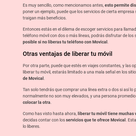
Es muy sencillo, como mencionamos antes,
esto permite dis
poner un ejemplo, puede que los servicios de cierta empresa
traigan más beneficios.
Entonces estás en el dilema de escoger servicios para llamad
teléfono móvil con dos o más líneas, podrás disfrutar de lo
posible si no liberas tu teléfono con Movical
.
Otras ventajas de liberar tu móvil
Por otra parte, puede que estés en viajes constantes, y las o
liberar tu móvil, estarás limitado a una mala señal en los si
de Movical
.
Tan solo tendrás que comprar una línea extra o dos si así lo 
normalmente no son muy elevados, y una persona promedio s
colocar la otra
.
Como has visto hasta ahora,
liberar tu móvil tiene muchas 
decidas contar con los
servicios que te ofrece Movical
. Est
lo liberes.