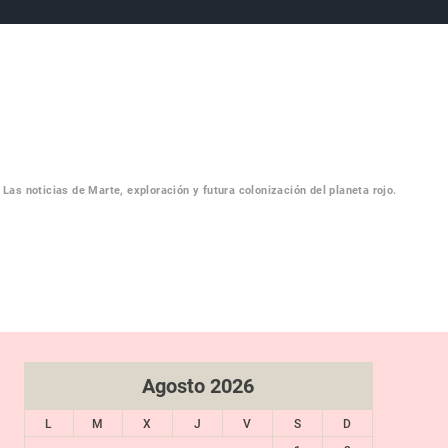
Las noticias de Marte, exploración y futura colonización del planeta rojo.
RTE
Agosto 2026
L
M
X
J
V
S
D