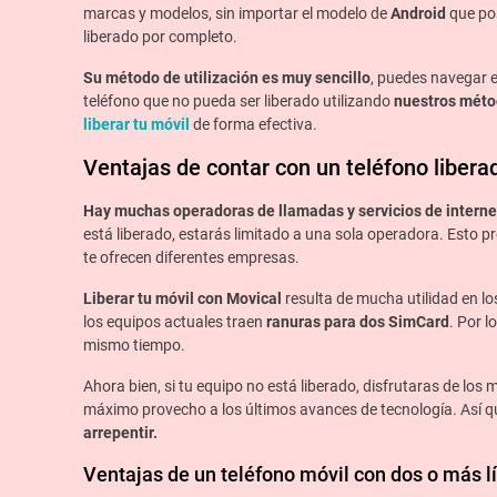
marcas y modelos, sin importar el modelo de
Android
que pos
liberado por completo.
Su método de utilización es muy sencillo
, puedes navegar e
teléfono que no pueda ser liberado utilizando
nuestros mét
liberar tu móvil
de forma efectiva.
Ventajas de contar con un teléfono libera
Hay muchas operadoras de llamadas y servicios de interne
está liberado, estarás limitado a una sola operadora. Esto p
te ofrecen diferentes empresas.
Liberar tu móvil con
Movical
resulta de mucha utilidad en l
los equipos actuales traen
ranuras para dos SimCard
. Por 
mismo tiempo.
Ahora bien, si tu equipo no está liberado, disfrutaras de lo
máximo provecho a los últimos avances de tecnología. Así qu
arrepentir.
Ventajas de un teléfono móvil con dos o más l