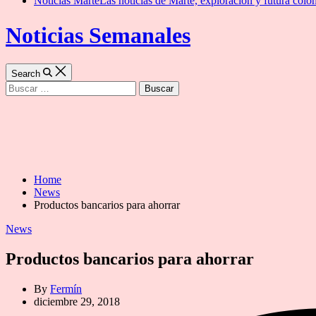
Noticias Marte
Las noticias de Marte, exploración y futura colon
Noticias Semanales
Search
Buscar:
Home
News
Productos bancarios para ahorrar
Categories
News
Productos bancarios para ahorrar
By
Fermín
diciembre 29, 2018