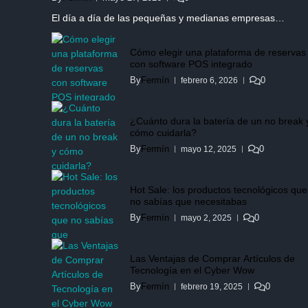
El día a día de las pequeñas y medianas empresas…
Cómo elegir una plataforma de reservas
con software POS integrado
By
Fermín
0
febrero 6, 2026
¿Cuánto dura la batería de un no break 
cómo cuidarla?
By
Fermín
0
mayo 12, 2025
Hot Sale: los productos tecnológicos que
no sabías que necesitabas
By
Fermín
0
mayo 2, 2025
Las Ventajas de Comprar Artículos de
Tecnología en el Cyber Wow
By
Fermín
0
febrero 19, 2025