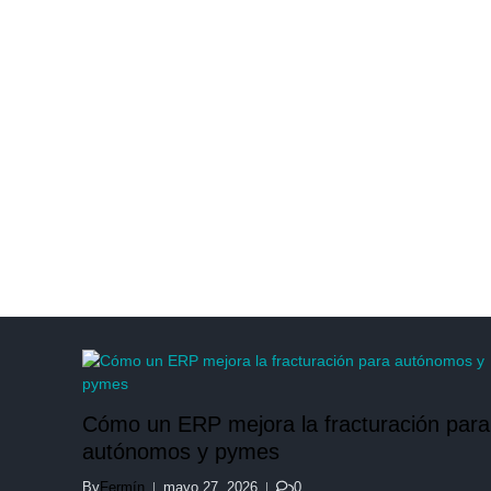
Cómo un ERP mejora la fracturación para
autónomos y pymes
By
Fermín
mayo 27, 2026
0