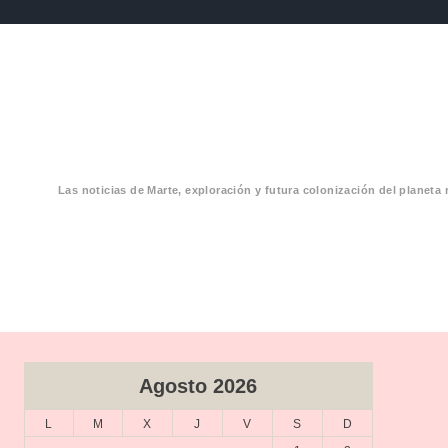
Las noticias de Marte, exploración y futura colonización del planeta 
CIAS MARTE
Agosto 2026
L
M
X
J
V
S
D