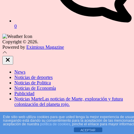
0
Copyright © 2026.
Powered by
Eximious Magazine
Close
Off
Canvas
News
Noticias de deportes
Noticias de Politica
Noticias de Economía
Publicidad
Noticias Marte
Las noticias de Marte, exploración y futura
colonización del planeta rojo.
Este sitio web utiliza cookies para que usted tenga la mejor experiencia de usuar
navegando está dando su consentimiento para la aceptación de las mencionadas
aceptación de nuestra
política de cookies
, pinche el enlace para mayor informac
ACEPTAR