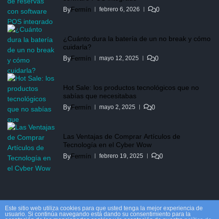
By
Fermín
0
febrero 6, 2026
¿Cuánto dura la batería de un no break y cómo
cuidarla?
By
Fermín
0
mayo 12, 2025
Hot Sale: los productos tecnológicos que no
sabías que necesitabas
By
Fermín
0
mayo 2, 2025
Las Ventajas de Comprar Artículos de
Tecnología en el Cyber Wow
By
Fermín
0
febrero 19, 2025
Este sitio web utiliza cookies para que usted tenga la mejor experiencia de
usuario. Si continúa navegando está dando su consentimiento para la