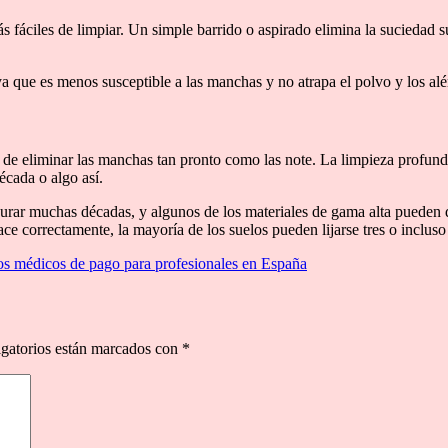
ás fáciles de limpiar. Un simple barrido o aspirado elimina la suciedad
 ya que es menos susceptible a las manchas y no atrapa el polvo y los a
ar de eliminar las manchas tan pronto como las note. La limpieza profun
écada o algo así.
ar muchas décadas, y algunos de los materiales de gama alta pueden d
e correctamente, la mayoría de los suelos pueden lijarse tres o incluso c
os médicos de pago para profesionales en España
gatorios están marcados con
*