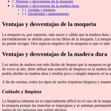
Ventajas y desventajas de la moqueta
Ventajas y desventajas de la madera dura
Cuidado y limpieza
Durabilidad y mantenimiento
Ventajas y desventajas de la moqueta
La moqueta es, por supuesto, más suave y cálida que la madera dura, p
inevitablemente se abrirán paso en las fibras de la moqueta. La moque
no puede recoger. Otro aspecto negativo de la moqueta es que es más s
Ventajas y desventajas de la madera dura
Los suelos de madera son más fáciles de limpiar que la moqueta en ge
de veces al año, debe utilizar una solución de limpieza en la madera 
podría abollar su madera dura y tendría poco o ningún impacto en la 
A fin de cuentas, todos los tipos de suelos requieren limpieza y mante
Cuidado y limpieza
La limpieza rutinaria no es especialmente difícil en el caso de la mo
la moqueta porque las manchas se impregnan y se asientan permanentem
suelos de las personas que sufren alergias.