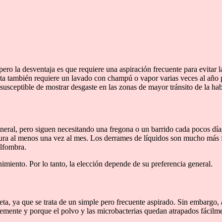
ero la desventaja es que requiere una aspiración frecuente para evitar
ta también requiere un lavado con champú o vapor varias veces al año pa
usceptible de mostrar desgaste en las zonas de mayor tránsito de la hab
neral, pero siguen necesitando una fregona o un barrido cada pocos día
dura al menos una vez al mes. Los derrames de líquidos son mucho más f
alfombra.
nimiento. Por lo tanto, la elección depende de su preferencia general.
queta, ya que se trata de un simple pero frecuente aspirado. Sin embarg
ente y porque el polvo y las microbacterias quedan atrapados fácilmen