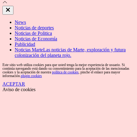
Close
Off
Canvas
News
Noticias de deportes
Noticias de Politica
Noticias de Economía
Publicidad
Noticias Marte
Las noticias de Marte, exploración y futura
colonización del planeta rojo.
Este sitio web utiliza cookies para que usted tenga la mejor experiencia de usuario. Si
continúa navegando está dando su consentimiento para la aceptación de las mencionadas
cookies y la aceptación de nuestra
política de cookies
, pinche el enlace para mayor
información.
plugin cookies
ACEPTAR
Aviso de cookies