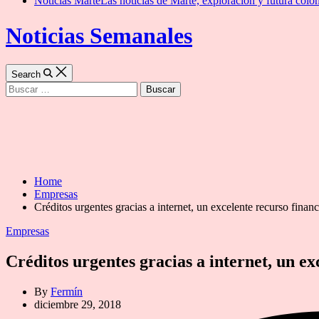
Noticias Marte
Las noticias de Marte, exploración y futura colon
Noticias Semanales
Search
Buscar:
Home
Empresas
Créditos urgentes gracias a internet, un excelente recurso financ
Categories
Empresas
Créditos urgentes gracias a internet, un ex
By
Fermín
diciembre 29, 2018