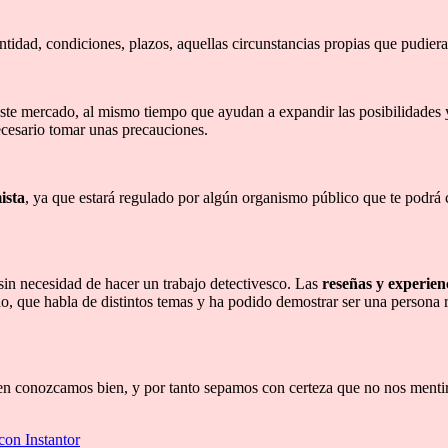
ntidad, condiciones, plazos, aquellas circunstancias propias que pudier
te mercado, al mismo tiempo que ayudan a expandir las posibilidades y l
necesario tomar unas precauciones.
ista
, ya que estará regulado por algún organismo público que te podrá c
in necesidad de hacer un trabajo detectivesco. Las
reseñas y experien
do, que habla de distintos temas y ha podido demostrar ser una persona r
ien conozcamos bien, y por tanto sepamos con certeza que no nos mentirí
con Instantor