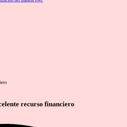
ización del planeta rojo.
iero
celente recurso financiero