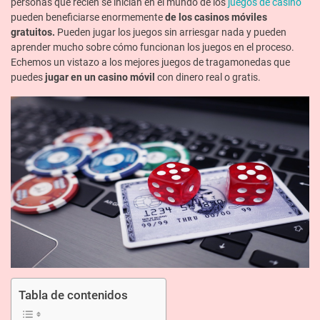
personas que recién se inician en el mundo de los
juegos de casino
pueden beneficiarse enormemente
de los casinos móviles
gratuitos.
Pueden jugar los juegos sin arriesgar nada y pueden
aprender mucho sobre cómo funcionan los juegos en el proceso.
Echemos un vistazo a los mejores juegos de tragamonedas que
puedes
jugar en un casino móvil
con dinero real o gratis.
Tabla de contenidos