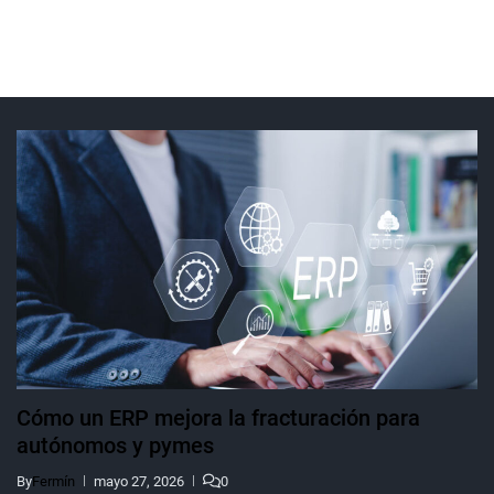
Cómo un ERP mejora la fracturación para
autónomos y pymes
By
Fermín
mayo 27, 2026
0