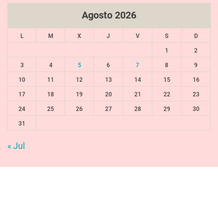
Agosto 2026
L
M
X
J
V
S
D
1
2
3
4
5
6
7
8
9
10
11
12
13
14
15
16
17
18
19
20
21
22
23
24
25
26
27
28
29
30
31
« Jul