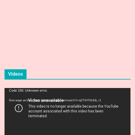
Videos
R
Code 150: Unknown error.
e
Descargar archivo: https://www.youtube.com/watch?v=qZTIHTfl1rE&_=1
p
r
o
d
u
c