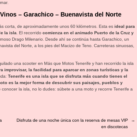
 mar.
s Vinos – Garachico – Buenavista del Norte
s corta, de aproximadamente unos 60 kilómetros. Esta es
ideal para
e la isla
. El recorrido
comienza en el animado Puerto de la Cruz y
amoso Drago Milenario. Desde ahí se continúa hasta Garachico, un
avista del Norte, a los pies del Macizo de Teno. Carreteras sinuosas,
quilado una scooter en Más que Motos Tenerife y han recorrido la isla
a improvisar, la facilidad para aparcar en zonas turísticas y la
uda:
Tenerife es una isla que se disfruta más cuando tienes el
moto es la mejor forma de descubrir sus paisajes, pueblos y
e conocer la isla, no lo dudes: súbete a una moto y recorre Tenerife a
a
Disfruta de una noche única con la reserva de mesas VIP
→
en discotecas