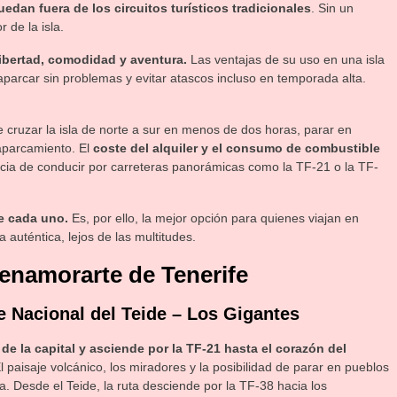
dan fuera de los circuitos turísticos tradicionales
. Sin un
r de la isla.
ibertad, comodidad y aventura.
Las ventajas de su uso en una isla
 aparcar sin problemas y evitar atascos incluso en temporada alta.
e cruzar la isla de norte a sur en menos de dos horas, parar en
 aparcamiento. El
coste del alquiler y el consumo de combustible
encia de conducir por carreteras panorámicas como la TF-21 o la TF-
de cada uno.
Es, por ello, la mejor opción para quienes viajan en
 auténtica, lejos de las multitudes.
enamorarte de Tenerife
e Nacional del Teide – Los Gigantes
 de la capital y asciende por la TF-21 hasta el corazón del
l paisaje volcánico, los miradores y la posibilidad de parar en pueblos
a. Desde el Teide, la ruta desciende por la TF-38 hacia los