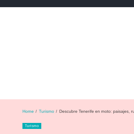
NEWS
NOTICIAS DE DEPORTES
NOTICIAS DE 
Home
Turismo
Descubre Tenerife en moto: paisajes, ru
Turismo