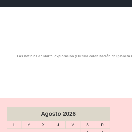
Las noticias de Marte, exploración y futura colonización del planeta 
CIAS MARTE
Agosto 2026
L
M
X
J
V
S
D