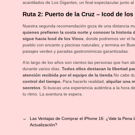
acantilados de Los Gigantes, un final espectacular junto al
Ruta 2: Puerto de la Cruz – Icod de lo
Nuestra segunda recomendación goza de una distancia má
quienes prefieren la costa norte y conocer la historia d
sigue hacia Icod de los Vinos
, donde podremos ver el f
pueblo con encanto y piscinas naturales, y termina en Buen
paisajes verdes y paradas gastronómicas garantizadas.
A lo largo de los años son cientos las personas que han al
durante varios días.
Todos ellos destacan la libertad par
atención recibida por el equipo de la tienda
.No cabe d
control del tiempo.
Para hacerlo realidad,
alquilar una 
secretos
. Si buscas una experiencia auténtica a la hora d
tu ritmo. La aventura te espera.
←
Las Ventajas de Comprar el iPhone 16: ¿Vale la Pena l
Actualización?