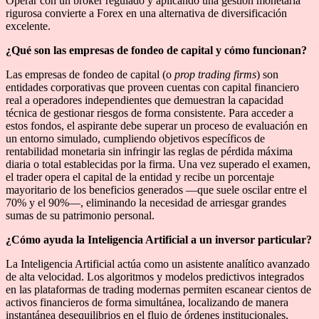
Operar con un bróker regulado y aplicando una gestión monetaria
rigurosa convierte a Forex en una alternativa de diversificación
excelente.
¿Qué son las empresas de fondeo de capital y cómo funcionan?
Las empresas de fondeo de capital (o
prop trading firms
) son
entidades corporativas que proveen cuentas con capital financiero
real a operadores independientes que demuestran la capacidad
técnica de gestionar riesgos de forma consistente. Para acceder a
estos fondos, el aspirante debe superar un proceso de evaluación en
un entorno simulado, cumpliendo objetivos específicos de
rentabilidad monetaria sin infringir las reglas de pérdida máxima
diaria o total establecidas por la firma. Una vez superado el examen,
el trader opera el capital de la entidad y recibe un porcentaje
mayoritario de los beneficios generados —que suele oscilar entre el
70% y el 90%—, eliminando la necesidad de arriesgar grandes
sumas de su patrimonio personal.
¿Cómo ayuda la Inteligencia Artificial a un inversor particular?
La Inteligencia Artificial actúa como un asistente analítico avanzado
de alta velocidad. Los algoritmos y modelos predictivos integrados
en las plataformas de trading modernas permiten escanear cientos de
activos financieros de forma simultánea, localizando de manera
instantánea desequilibrios en el flujo de órdenes institucionales,