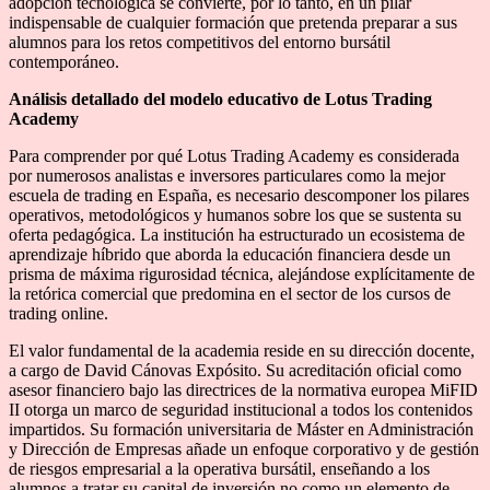
adopción tecnológica se convierte, por lo tanto, en un pilar
indispensable de cualquier formación que pretenda preparar a sus
alumnos para los retos competitivos del entorno bursátil
contemporáneo.
Análisis detallado del modelo educativo de Lotus Trading
Academy
Para comprender por qué Lotus Trading Academy es considerada
por numerosos analistas e inversores particulares como la mejor
escuela de trading en España, es necesario descomponer los pilares
operativos, metodológicos y humanos sobre los que se sustenta su
oferta pedagógica. La institución ha estructurado un ecosistema de
aprendizaje híbrido que aborda la educación financiera desde un
prisma de máxima rigurosidad técnica, alejándose explícitamente de
la retórica comercial que predomina en el sector de los cursos de
trading online.
El valor fundamental de la academia reside en su dirección docente,
a cargo de David Cánovas Expósito. Su acreditación oficial como
asesor financiero bajo las directrices de la normativa europea MiFID
II otorga un marco de seguridad institucional a todos los contenidos
impartidos. Su formación universitaria de Máster en Administración
y Dirección de Empresas añade un enfoque corporativo y de gestión
de riesgos empresarial a la operativa bursátil, enseñando a los
alumnos a tratar su capital de inversión no como un elemento de