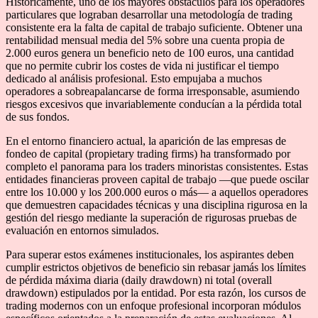
Históricamente, uno de los mayores obstáculos para los operadores
particulares que lograban desarrollar una metodología de trading
consistente era la falta de capital de trabajo suficiente. Obtener una
rentabilidad mensual media del 5% sobre una cuenta propia de
2.000 euros genera un beneficio neto de 100 euros, una cantidad
que no permite cubrir los costes de vida ni justificar el tiempo
dedicado al análisis profesional. Esto empujaba a muchos
operadores a sobreapalancarse de forma irresponsable, asumiendo
riesgos excesivos que invariablemente conducían a la pérdida total
de sus fondos.
En el entorno financiero actual, la aparición de las empresas de
fondeo de capital (propietary trading firms) ha transformado por
completo el panorama para los traders minoristas consistentes. Estas
entidades financieras proveen capital de trabajo —que puede oscilar
entre los 10.000 y los 200.000 euros o más— a aquellos operadores
que demuestren capacidades técnicas y una disciplina rigurosa en la
gestión del riesgo mediante la superación de rigurosas pruebas de
evaluación en entornos simulados.
Para superar estos exámenes institucionales, los aspirantes deben
cumplir estrictos objetivos de beneficio sin rebasar jamás los límites
de pérdida máxima diaria (daily drawdown) ni total (overall
drawdown) estipulados por la entidad. Por esta razón, los cursos de
trading modernos con un enfoque profesional incorporan módulos