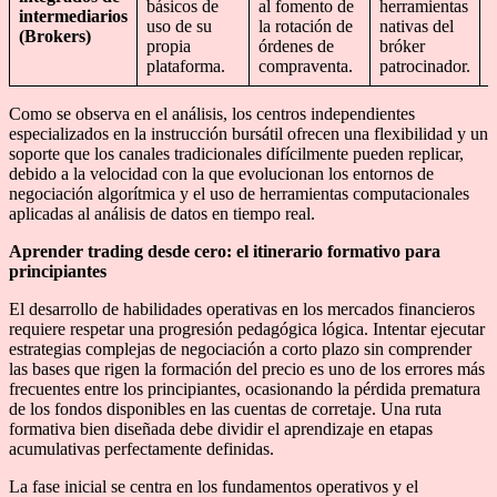
básicos de
al fomento de
herramientas
intermediarios
g
uso de su
la rotación de
nativas del
(Brokers)
s
propia
órdenes de
bróker
p
plataforma.
compraventa.
patrocinador.
Como se observa en el análisis, los centros independientes
especializados en la instrucción bursátil ofrecen una flexibilidad y un
soporte que los canales tradicionales difícilmente pueden replicar,
debido a la velocidad con la que evolucionan los entornos de
negociación algorítmica y el uso de herramientas computacionales
aplicadas al análisis de datos en tiempo real.
Aprender trading desde cero: el itinerario formativo para
principiantes
El desarrollo de habilidades operativas en los mercados financieros
requiere respetar una progresión pedagógica lógica. Intentar ejecutar
estrategias complejas de negociación a corto plazo sin comprender
las bases que rigen la formación del precio es uno de los errores más
frecuentes entre los principiantes, ocasionando la pérdida prematura
de los fondos disponibles en las cuentas de corretaje. Una ruta
formativa bien diseñada debe dividir el aprendizaje en etapas
acumulativas perfectamente definidas.
La fase inicial se centra en los fundamentos operativos y el