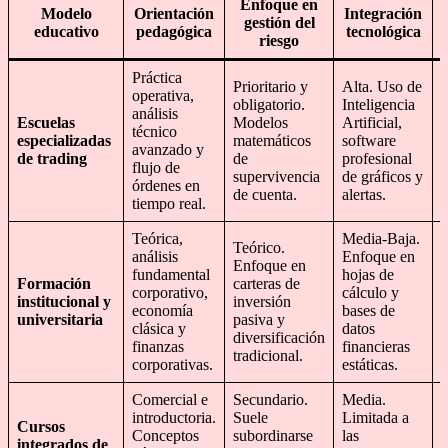
Enfoque en
Modelo
Orientación
Integración
gestión del
educativo
pedagógica
tecnológica
riesgo
Práctica
Prioritario y
Alta. Uso de
operativa,
obligatorio.
Inteligencia
E
análisis
Escuelas
Modelos
Artificial,
2
técnico
especializadas
matemáticos
software
t
avanzado y
de trading
de
profesional
d
flujo de
supervivencia
de gráficos y
d
órdenes en
de cuenta.
alertas.
tiempo real.
Teórica,
Media-Baja.
Teórico.
análisis
Enfoque en
Enfoque en
L
fundamental
hojas de
Formación
carteras de
d
corporativo,
cálculo y
institucional y
inversión
e
economía
bases de
universitaria
pasiva y
s
clásica y
datos
diversificación
o
finanzas
financieras
tradicional.
corporativas.
estáticas.
Comercial e
Secundario.
Media.
N
introductoria.
Suele
Limitada a
Cursos
i
Conceptos
subordinarse
las
integrados de
s