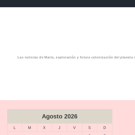
Las noticias de Marte, exploración y futura colonización del planeta 
CIAS MARTE
Agosto 2026
L
M
X
J
V
S
D