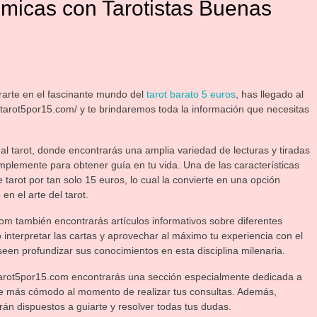
ómicas con Tarotistas Buenas
rarte en el fascinante mundo del
tarot barato 5 euros
, has llegado al
/tarot5por15.com/ y te brindaremos toda la información que necesitas
l tarot, donde encontrarás una amplia variedad de lecturas y tiradas
plemente para obtener guía en tu vida. Una de las características
arot por tan solo 15 euros, lo cual la convierte en una opción
n el arte del tarot.
m también encontrarás artículos informativos sobre diferentes
nterpretar las cartas y aprovechar al máximo tu experiencia con el
een profundizar sus conocimientos en esta disciplina milenaria.
 tarot5por15.com encontrarás una sección especialmente dedicada a
rte más cómodo al momento de realizar tus consultas. Además,
án dispuestos a guiarte y resolver todas tus dudas.