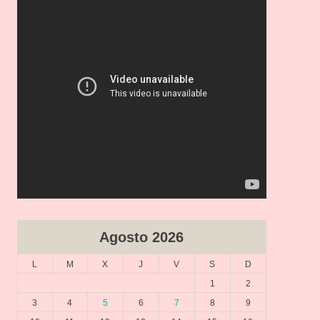
v
í
d
e
o
Agosto 2026
L
M
X
J
V
S
D
1
2
3
4
5
6
7
8
9