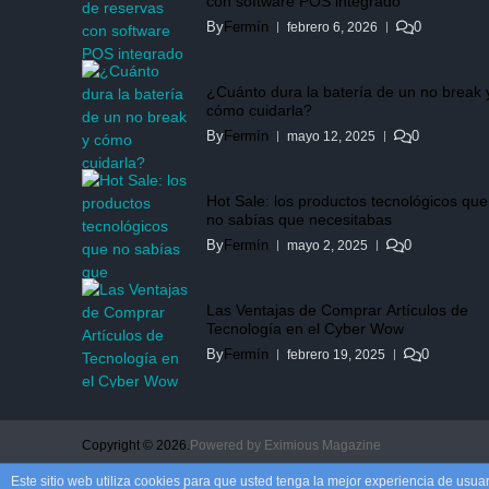
con software POS integrado
By
Fermín
0
febrero 6, 2026
¿Cuánto dura la batería de un no break 
cómo cuidarla?
By
Fermín
0
mayo 12, 2025
Hot Sale: los productos tecnológicos que
no sabías que necesitabas
By
Fermín
0
mayo 2, 2025
Las Ventajas de Comprar Artículos de
Tecnología en el Cyber Wow
By
Fermín
0
febrero 19, 2025
Copyright © 2026.
Powered by
Eximious Magazine
Este sitio web utiliza cookies para que usted tenga la mejor experiencia de us