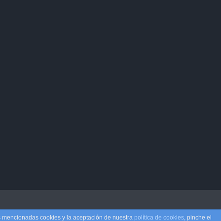
as mencionadas cookies y la aceptación de nuestra
política de cookies
, pinche el