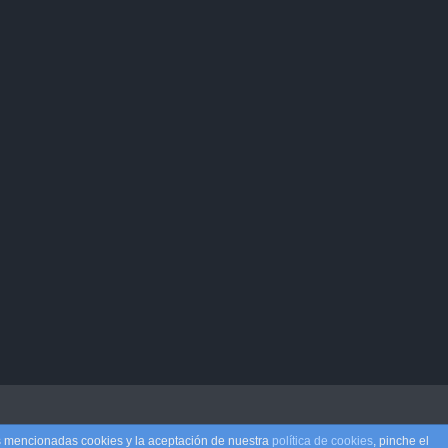
as mencionadas cookies y la aceptación de nuestra
política de cookies
, pinche el