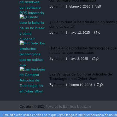
con software POS integrado
By
Fermín
0
febrero 6, 2026
¿Cuánto dura la batería de un no break 
cómo cuidarla?
By
Fermín
0
mayo 12, 2025
Hot Sale: los productos tecnológicos que
no sabías que necesitabas
By
Fermín
0
mayo 2, 2025
Las Ventajas de Comprar Artículos de
Tecnología en el Cyber Wow
By
Fermín
0
febrero 19, 2025
Copyright © 2026.
Powered by
Eximious Magazine
Este sitio web utiliza cookies para que usted tenga la mejor experiencia de us