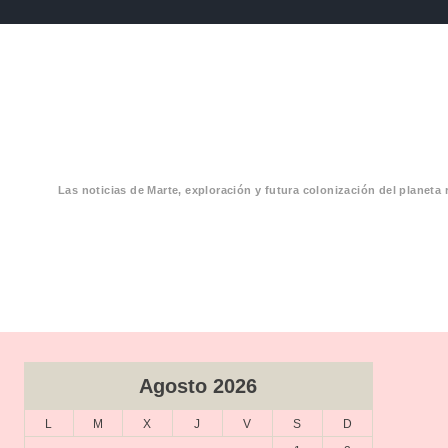
Las noticias de Marte, exploración y futura colonización del planeta 
CIAS MARTE
Agosto 2026
L
M
X
J
V
S
D