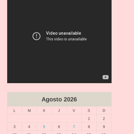
v
í
d
e
o
Agosto 2026
L
M
X
J
V
S
D
1
2
3
4
5
6
7
8
9