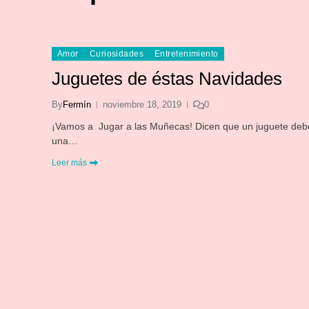
Amor
Curiosidades
Entretenimiento
Juguetes de éstas Navidades
By
Fermín
noviembre 18, 2019
0
¡Vamos a Jugar a las Muñecas! Dicen que un juguete deb
una…
Leer más