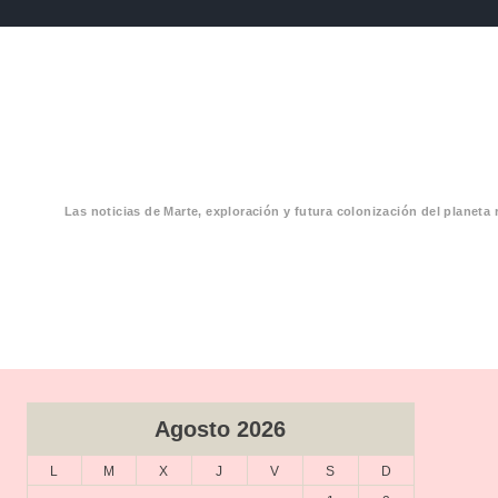
Las noticias de Marte, exploración y futura colonización del planeta 
CIAS MARTE
Agosto 2026
L
M
X
J
V
S
D