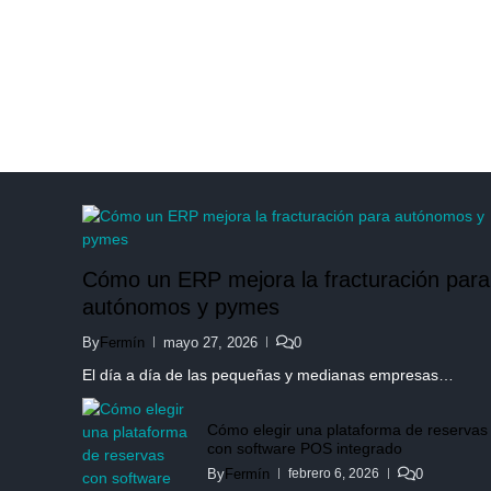
Cómo un ERP mejora la fracturación para
autónomos y pymes
By
Fermín
mayo 27, 2026
0
El día a día de las pequeñas y medianas empresas…
Cómo elegir una plataforma de reservas
con software POS integrado
By
Fermín
0
febrero 6, 2026