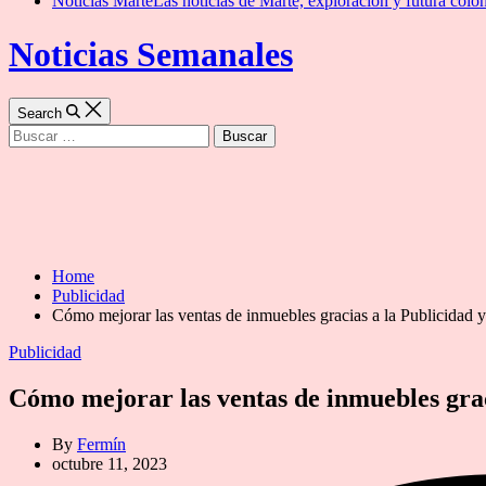
Noticias Marte
Las noticias de Marte, exploración y futura colon
Noticias Semanales
Search
Buscar:
Home
Publicidad
Cómo mejorar las ventas de inmuebles gracias a la Publicidad 
Categories
Publicidad
Cómo mejorar las ventas de inmuebles grac
By
Fermín
octubre 11, 2023