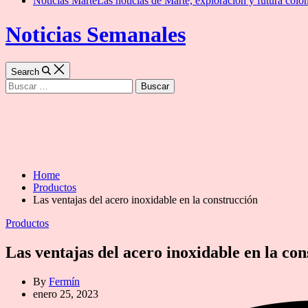
Noticias Marte
Las noticias de Marte, exploración y futura colon
Noticias Semanales
Search
Buscar:
Home
Productos
Las ventajas del acero inoxidable en la construcción
Categories
Productos
Las ventajas del acero inoxidable en la co
By
Fermín
enero 25, 2023