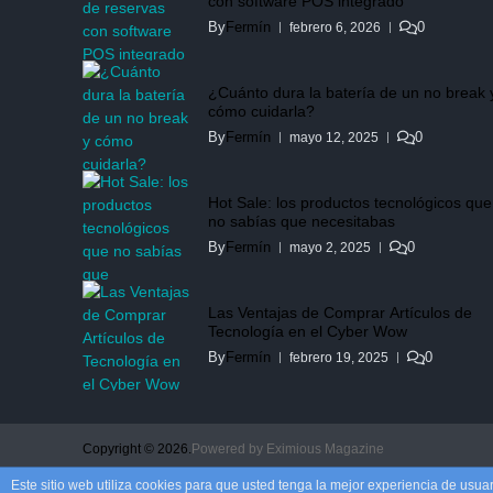
con software POS integrado
By
Fermín
0
febrero 6, 2026
¿Cuánto dura la batería de un no break 
cómo cuidarla?
By
Fermín
0
mayo 12, 2025
Hot Sale: los productos tecnológicos que
no sabías que necesitabas
By
Fermín
0
mayo 2, 2025
Las Ventajas de Comprar Artículos de
Tecnología en el Cyber Wow
By
Fermín
0
febrero 19, 2025
Copyright © 2026.
Powered by
Eximious Magazine
Este sitio web utiliza cookies para que usted tenga la mejor experiencia de us