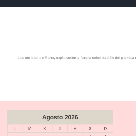
Las noticias de Marte, exploración y futura colonización del planeta 
CIAS MARTE
Agosto 2026
L
M
X
J
V
S
D