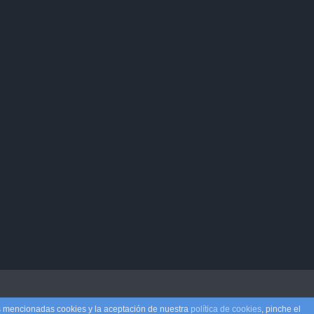
as mencionadas cookies y la aceptación de nuestra
política de cookies
, pinche el