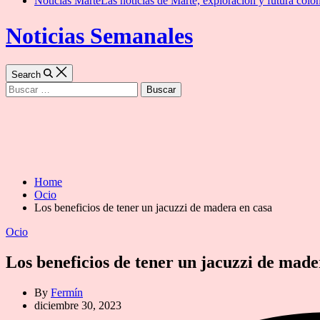
Noticias Marte
Las noticias de Marte, exploración y futura colon
Noticias Semanales
Search
Buscar:
Home
Ocio
Los beneficios de tener un jacuzzi de madera en casa
Categories
Ocio
Los beneficios de tener un jacuzzi de made
By
Fermín
diciembre 30, 2023