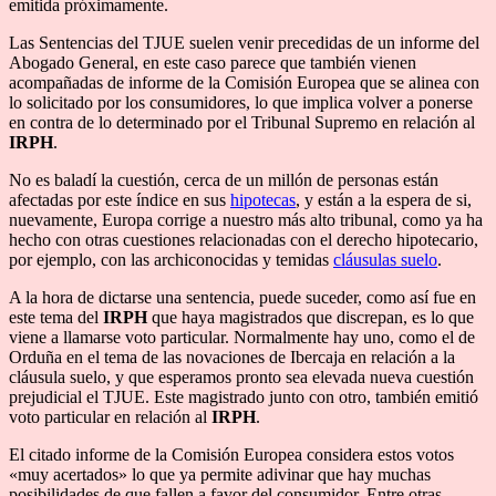
emitida próximamente.
Las Sentencias del TJUE suelen venir precedidas de un informe del
Abogado General, en este caso parece que también vienen
acompañadas de informe de la Comisión Europea que se alinea con
lo solicitado por los consumidores, lo que implica volver a ponerse
en contra de lo determinado por el Tribunal Supremo en relación al
IRPH
.
No es baladí la cuestión, cerca de un millón de personas están
afectadas por este índice en sus
hipotecas
, y están a la espera de si,
nuevamente, Europa corrige a nuestro más alto tribunal, como ya ha
hecho con otras cuestiones relacionadas con el derecho hipotecario,
por ejemplo, con las archiconocidas y temidas
cláusulas suelo
.
A la hora de dictarse una sentencia, puede suceder, como así fue en
este tema del
IRPH
que haya magistrados que discrepan, es lo que
viene a llamarse voto particular. Normalmente hay uno, como el de
Orduña en el tema de las novaciones de Ibercaja en relación a la
cláusula suelo, y que esperamos pronto sea elevada nueva cuestión
prejudicial el TJUE. Este magistrado junto con otro, también emitió
voto particular en relación al
IRPH
.
El citado informe de la Comisión Europea considera estos votos
«muy acertados» lo que ya permite adivinar que hay muchas
posibilidades de que fallen a favor del consumidor. Entre otras