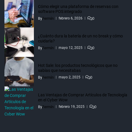
Cómo elegir una plataforma de reservas con
software POS integrado
By
Fermín
0
febrero 6, 2026
¿Cuánto dura la batería de un no break y cómo
cuidarla?
By
Fermín
0
mayo 12, 2025
Hot Sale: los productos tecnológicos que no
sabías que necesitabas
By
Fermín
0
mayo 2, 2025
Las Ventajas de Comprar Artículos de Tecnología
en el Cyber Wow
By
Fermín
0
febrero 19, 2025