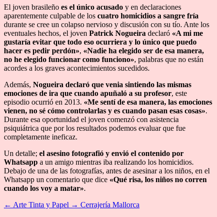
El joven brasileño
es el único acusado
y en declaraciones
aparentemente culpable de los
cuatro homicidios a sangre fría
durante se cree un colapso nervioso y discusión con su tío. Ante los
eventuales hechos, el joven
Patrick Nogueira
declaró
«A mi me
gustaría evitar que todo eso ocurriera y lo único que puedo
hacer es pedir perdón»
,
«Nadie ha elegido ser de esa manera,
no he elegido funcionar como funciono»
, palabras que no están
acordes a los graves acontecimientos sucedidos.
Además,
Nogueira declaró que venia sintiendo las mismas
emociones de ira que cuando apuñaló a su profesor
, este
episodio ocurrió en 2013.
«Me sentí de esa manera, las emociones
vienen, no sé cómo controlarlas y es cuando pasan esas cosas»
.
Durante esa oportunidad el joven comenzó con asistencia
psiquiátrica que por los resultados podemos evaluar que fue
completamente ineficaz.
Un detalle;
el asesino fotografió y envió el contenido por
Whatsapp
a un amigo mientras iba realizando los homicidios.
Debajo de una de las fotografías, antes de asesinar a los niños, en el
Whatsapp un comentario que dice
«Qué risa, los niños no corren
cuando los voy a matar»
.
←
Arte Tinta y Papel
→
Cerrajería Mallorca