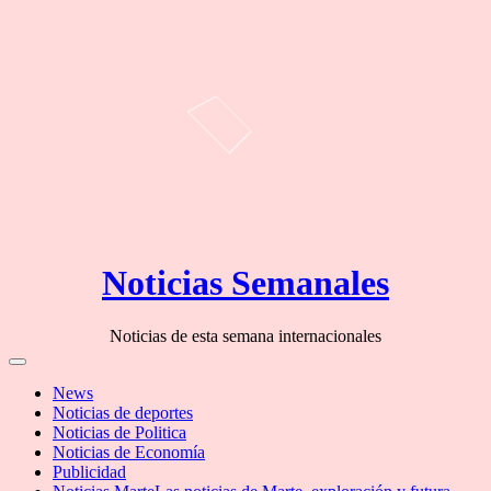
Skip
Noticias Semanales
to
content
Noticias de esta semana internacionales
Off
Canvas
News
Noticias de deportes
Noticias de Politica
Noticias de Economía
Publicidad