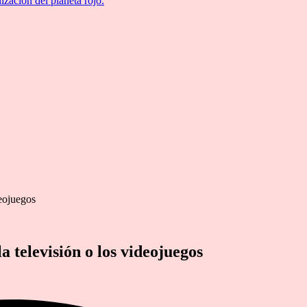
ización del planeta rojo.
deojuegos
la televisión o los videojuegos