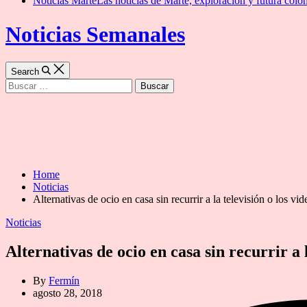
Noticias Marte
Las noticias de Marte, exploración y futura colon
Noticias Semanales
Search
Buscar:
Home
Noticias
Alternativas de ocio en casa sin recurrir a la televisión o los vi
Categories
Noticias
Alternativas de ocio en casa sin recurrir a 
By
Fermín
agosto 28, 2018