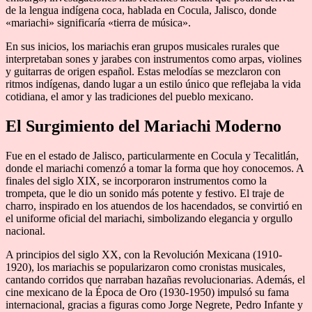
de la lengua indígena coca, hablada en Cocula, Jalisco, donde
«mariachi» significaría «tierra de música».
En sus inicios, los mariachis eran grupos musicales rurales que
interpretaban sones y jarabes con instrumentos como arpas, violines
y guitarras de origen español. Estas melodías se mezclaron con
ritmos indígenas, dando lugar a un estilo único que reflejaba la vida
cotidiana, el amor y las tradiciones del pueblo mexicano.
El Surgimiento del Mariachi Moderno
Fue en el estado de Jalisco, particularmente en Cocula y Tecalitlán,
donde el mariachi comenzó a tomar la forma que hoy conocemos. A
finales del siglo XIX, se incorporaron instrumentos como la
trompeta, que le dio un sonido más potente y festivo. El traje de
charro, inspirado en los atuendos de los hacendados, se convirtió en
el uniforme oficial del mariachi, simbolizando elegancia y orgullo
nacional.
A principios del siglo XX, con la Revolución Mexicana (1910-
1920), los mariachis se popularizaron como cronistas musicales,
cantando corridos que narraban hazañas revolucionarias. Además, el
cine mexicano de la Época de Oro (1930-1950) impulsó su fama
internacional, gracias a figuras como Jorge Negrete, Pedro Infante y