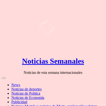
Skip
Noticias Semanales
to
content
Noticias de esta semana internacionales
Off
Canvas
News
Noticias de deportes
Noticias de Politica
Noticias de Economía
Publicidad